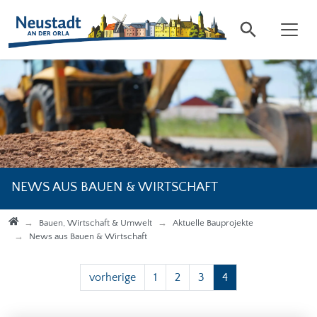
Direkt zur Hauptnavigation springen
Direkt zum Inhalt springen
NEWS AUS BAUEN & WIRTSCHAFT
Startseite
Bauen, Wirtschaft & Umwelt
Aktuelle Bauprojekte
News aus Bauen & Wirtschaft
vorherige
1
2
3
4