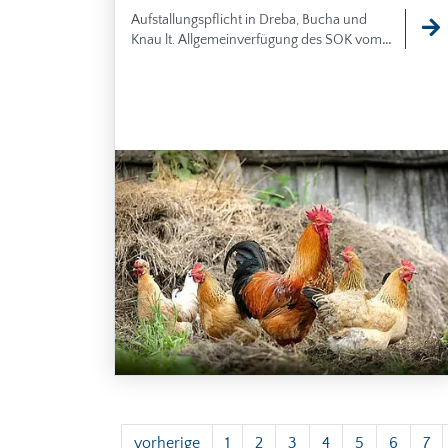
Aufstallungspflicht in Dreba, Bucha und
Knau lt. Allgemeinverfügung des SOK vom
11.01.2022
vorherige
1
2
3
4
5
6
7