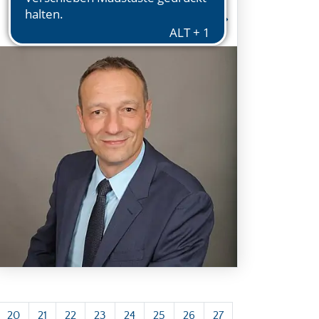
Ralf Weiße wünscht allen Bürgerinnen und
Bürgern ein gesundes neues Jahr, blickt auf
Vorhaben in 2022 und dankt für die
geleistete Arbeit in 2021.…
20
21
22
23
24
25
26
27