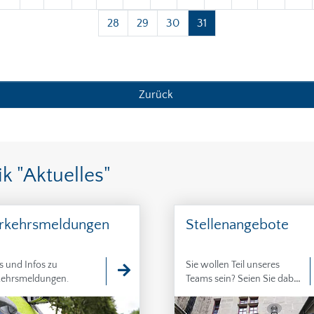
28
29
30
31
Zurück
k "Aktuelles"
rkehrsmeldungen
Stellenangebote
s und Infos zu
Sie wollen Teil unseres
kehrsmeldungen.
Teams sein? Seien Sie dabei,
bringen Sie Ihre Ideen ein
und übernehmen Sie