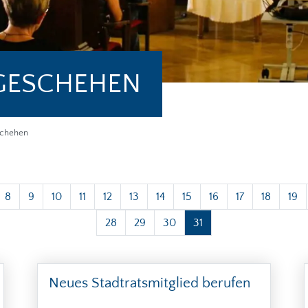
GESCHEHEN
schehen
8
9
10
11
12
13
14
15
16
17
18
19
28
29
30
31
Neues Stadtratsmitglied berufen