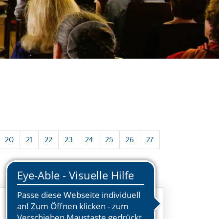
20
21
22
23
24
25
26
27
Neujahrsgruß des Bürgermeisters