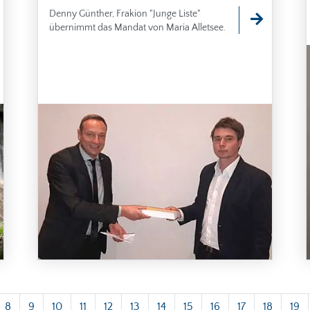
Denny Günther, Frakion "Junge Liste"
übernimmt das Mandat von Maria Alletsee.
8
9
10
11
12
13
14
15
16
17
18
19