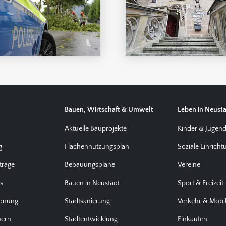
Verantwortung. Unsere
aktuellen Stellenangebote ...
Bauen, Wirtschaft & Umwelt
Leben in Neust
Aktuelle Bauprojekte
Kinder & Jugen
g
Flächennutzungsplan
Soziale Einrich
träge
Bebauungspläne
Vereine
us
Bauen in Neustadt
Sport & Freizeit
rdnung
Stadtsanierung
Verkehr & Mobil
uern
Stadtentwicklung
Einkaufen