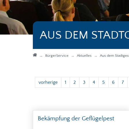
AUS DEM STADT
Startseite
BürgerService
Aktuelles
Aus dem Stadtge
vorherige
1
2
3
4
5
6
7
Bekämpfung der Geflügelpest