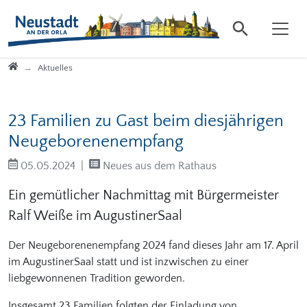
Direkt zur Hauptnavigation springen
Direkt zum Inhalt springen
Startseite
Aktuelles
23 Familien zu Gast beim diesjährigen
Neugeborenenempfang
05.05.2024
Neues aus dem Rathaus
Ein gemütlicher Nachmittag mit Bürgermeister
Ralf Weiße im AugustinerSaal
Der Neugeborenenempfang 2024 fand dieses Jahr am 17. April
im AugustinerSaal statt und ist inzwischen zu einer
liebgewonnenen Tradition geworden.
Insgesamt 23 Familien folgten der Einladung von