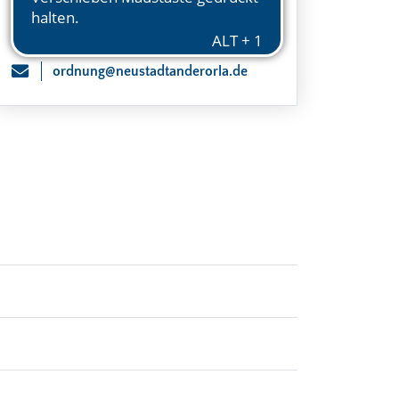
036481 85-0
ordnung@neustadtanderorla.de