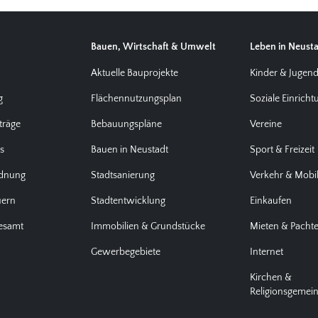
Bauen, Wirtschaft & Umwelt
Leben in Neust
Aktuelle Bauprojekte
Kinder & Jugen
g
Flächennutzungsplan
Soziale Einrich
träge
Bebauungspläne
Vereine
us
Bauen in Neustadt
Sport & Freizeit
rdnung
Stadtsanierung
Verkehr & Mobil
uern
Stadtentwicklung
Einkaufen
desamt
Immobilien & Grundstücke
Mieten & Pacht
Gewerbegebiete
Internet
Kirchen &
Religionsgemei