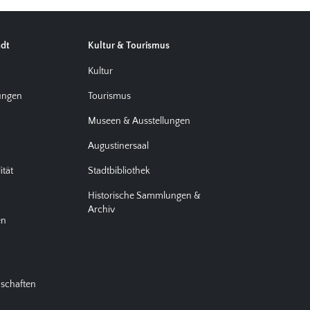
adt
Kultur & Tourismus
d
Kultur
tungen
Tourismus
Museen & Ausstellungen
Augustinersaal
ität
Stadtbibliothek
Historische Sammlungen &
Archiv
en
nschaften