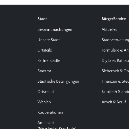
Stadt
BürgerService
Bekanntmachungen
Aktuelles
Unsere Stadt
Stadtverwaltun
Ortsteile
Formulare & An
Partnerstädte
Digitales Ratha
Stadtrat
Sicherheit & O
Städtische Beteiligungen
Finanzen & Ste
Ortsrecht
Familie & Stan
Wahlen
Arbeit & Beruf
Kooperationen
Amtsblatt
"Neustädter Kreisbote"