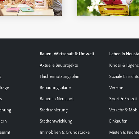
Bauen, Wirtschaft & Umwelt
Leben in Neust
Aktuelle Bauprojekte
Kinder & Jugen
g
Flächennutzungsplan
Soziale Einrich
träge
Bebauungspläne
Vereine
us
Bauen in Neustadt
Sport & Freizeit
rdnung
Stadtsanierung
Verkehr & Mobil
uern
Stadtentwicklung
Einkaufen
desamt
Immobilien & Grundstücke
Mieten & Pacht