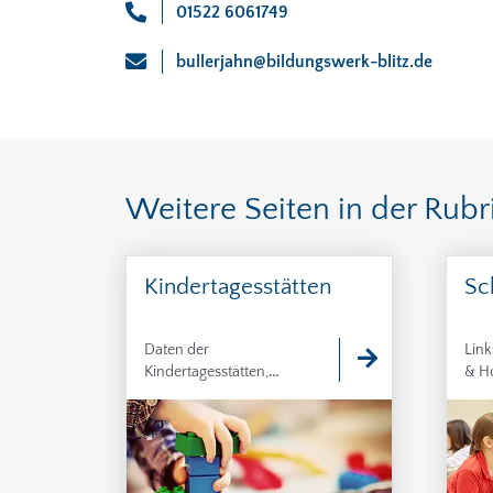
01522 6061749
bullerjahn@bildungswerk-blitz.de
Weitere Seiten in der Rubr
Kindertagesstätten
Sc
Daten der
Link
Kindertagesstätten,
& Ho
Anmeldung in einer
Kindertageseinrichtung,
Hinweise zur KITA-Card
und den Bedarfsplan für
Kindertageseinrichtungen