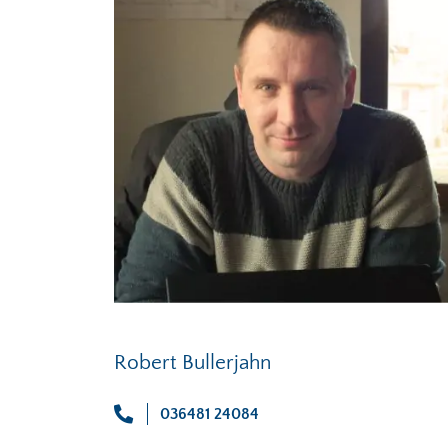
Robert Bullerjahn
036481 24084