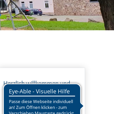
Herzlich willkommen und
hereinspaziert!
Jugendhaus „An´ne Bahnschien“
Blitz e. V.
Am Gamsenteich 1