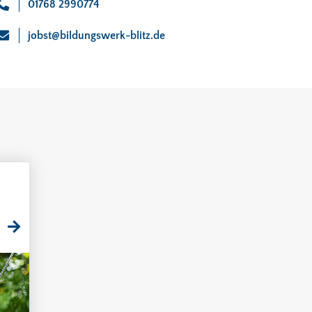
01768 2990774
jobst@bildungswerk-blitz.de