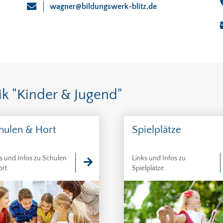
wagner@bildungswerk-blitz.de
ik "Kinder & Jugend"
hulen & Hort
Spielplätze
s und Infos zu Schulen
Links und Infos zu
rt.
Spielplätze.