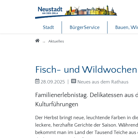
Direkt zur Hauptnavigation springen
Direkt zum Inhalt springen
Stadt
BürgerService
Bauen, Wi
Startseite
Aktuelles
Fisch- und Wildwochen 
28.09.2025
Neues aus dem Rathaus
Familienerlebnistag. Delikatessen aus
Kulturführungen
Der Herbst bringt neue, leuchtende Farben in di
leckere, herzhafte Gerichte der Saison. Währen
bekommt man im Land der Tausend Teiche aus d