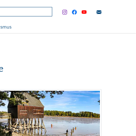
rismus
e