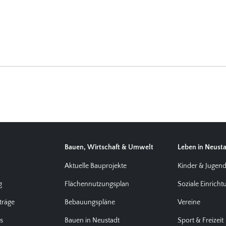
Bauen, Wirtschaft & Umwelt
Leben in Neust
Aktuelle Bauprojekte
Kinder & Jugen
g
Flächennutzungsplan
Soziale Einrich
träge
Bebauungspläne
Vereine
us
Bauen in Neustadt
Sport & Freizeit