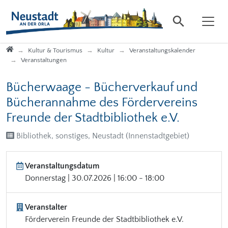
Direkt zur Hauptnavigation springen
Direkt zum Inhalt springen
Startseite
Kultur & Tourismus
Kultur
Veranstaltungskalender
Veranstaltungen
Bücherwaage - Bücherverkauf und
Bücherannahme des Fördervereins
Freunde der Stadtbibliothek e.V.
Bibliothek, sonstiges, Neustadt (Innenstadtgebiet)
Veranstaltungsdatum
Donnerstag | 30.07.2026 | 16:00 - 18:00
Veranstalter
Förderverein Freunde der Stadtbibliothek e.V.