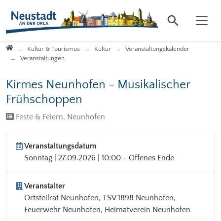
Direkt zur Hauptnavigation springen
Direkt zum Inhalt springen
Startseite
Kultur & Tourismus
Kultur
Veranstaltungskalender
Veranstaltungen
Kirmes Neunhofen - Musikalischer
Frühschoppen
Feste & Feiern, Neunhofen
Veranstaltungsdatum
Sonntag | 27.09.2026 | 10:00 - Offenes Ende
Veranstalter
Ortsteilrat Neunhofen, TSV 1898 Neunhofen,
Feuerwehr Neunhofen, Heimatverein Neunhofen