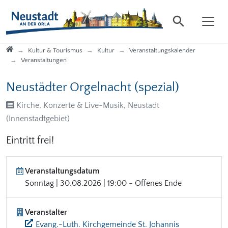
Direkt zur Hauptnavigation springen
Direkt zum Inhalt springen
Startseite
Kultur & Tourismus
Kultur
Veranstaltungskalender
Veranstaltungen
Neustädter Orgelnacht (spezial)
Kirche, Konzerte & Live-Musik, Neustadt
(Innenstadtgebiet)
Eintritt frei!
Veranstaltungsdatum
Sonntag | 30.08.2026 | 19:00 - Offenes Ende
Veranstalter
Evang.-Luth. Kirchgemeinde St. Johannis