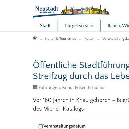
Direkt zur Hauptnavigation springen
Direkt zum Inhalt springen
Stadt
BürgerService
Bauen, Wi
Startseite
Kultur & Tourismus
Kultur
Veranstaltungsk
Öffentliche Stadtführun
Streifzug durch das Leb
Führungen, Knau, Posen & Bucha
Vor 160 Jahren in Knau geboren – Beg
des Michel-Katalogs
Veranstaltungsdatum