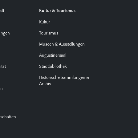
adt
Kultur & Tourismus
d
Kultur
tungen
Tourismus
Museen & Ausstellungen
Augustinersaal
ität
Stadtbibliothek
Historische Sammlungen &
Archiv
en
nschaften