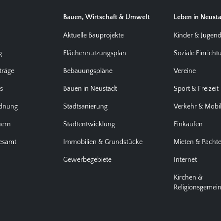
Bauen, Wirtschaft & Umwelt
Leben in Neust
Aktuelle Bauprojekte
Kinder & Jugen
g
Flächennutzungsplan
Soziale Einrich
träge
Bebauungspläne
Vereine
us
Bauen in Neustadt
Sport & Freizeit
rdnung
Stadtsanierung
Verkehr & Mobil
uern
Stadtentwicklung
Einkaufen
desamt
Immobilien & Grundstücke
Mieten & Pacht
Gewerbegebiete
Internet
Kirchen &
Religionsgemei