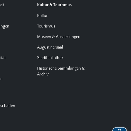
adt
Kultur & Tourismus
d
Kultur
tungen
Tourismus
Museen & Ausstellungen
Augustinersaal
ität
Stadtbibliothek
Historische Sammlungen &
Archiv
en
nschaften