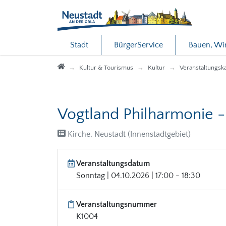
Direkt zur Hauptnavigation springen
Direkt zum Inhalt springen
Stadt
BürgerService
Bauen, Wi
Startseite
Kultur & Tourismus
Kultur
Veranstaltungsk
Vogtland Philharmonie -
Kirche, Neustadt (Innenstadtgebiet)
Veranstaltungsdatum
Sonntag | 04.10.2026 | 17:00 - 18:30
Veranstaltungsnummer
K1004