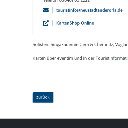
Telefon 036481 85 2222
touristinfo@neustadtanderorla.de
KartenShop Online
Solisten: Singakademie Gera & Chemnitz, Voglan
Karten über eventim und in der TouristInformat
zurück