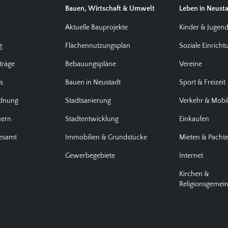
Bauen, Wirtschaft & Umwelt
Leben in Neust
Aktuelle Bauprojekte
Kinder & Jugen
g
Flächennutzungsplan
Soziale Einrich
träge
Bebauungspläne
Vereine
us
Bauen in Neustadt
Sport & Freizeit
rdnung
Stadtsanierung
Verkehr & Mobil
uern
Stadtentwicklung
Einkaufen
desamt
Immobilien & Grundstücke
Mieten & Pacht
Gewerbegebiete
Internet
Kirchen &
Religionsgemei