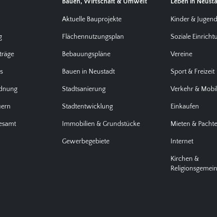
Bauen, Wirtschaft & Umwelt
Leben in Neust
Aktuelle Bauprojekte
Kinder & Jugen
g
Flächennutzungsplan
Soziale Einrich
träge
Bebauungspläne
Vereine
us
Bauen in Neustadt
Sport & Freizeit
rdnung
Stadtsanierung
Verkehr & Mobil
uern
Stadtentwicklung
Einkaufen
desamt
Immobilien & Grundstücke
Mieten & Pacht
Gewerbegebiete
Internet
Kirchen &
Religionsgemei