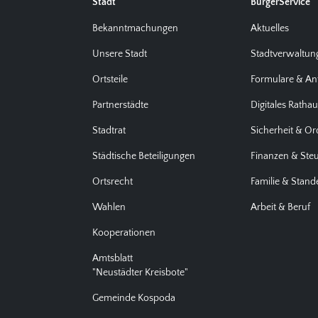
Stadt
BürgerService
Bekanntmachungen
Aktuelles
Unsere Stadt
Stadtverwaltun
Ortsteile
Formulare & An
Partnerstädte
Digitales Ratha
Stadtrat
Sicherheit & O
Städtische Beteiligungen
Finanzen & Ste
Ortsrecht
Familie & Stan
Wahlen
Arbeit & Beruf
Kooperationen
Amtsblatt
"Neustädter Kreisbote"
Gemeinde Kospoda