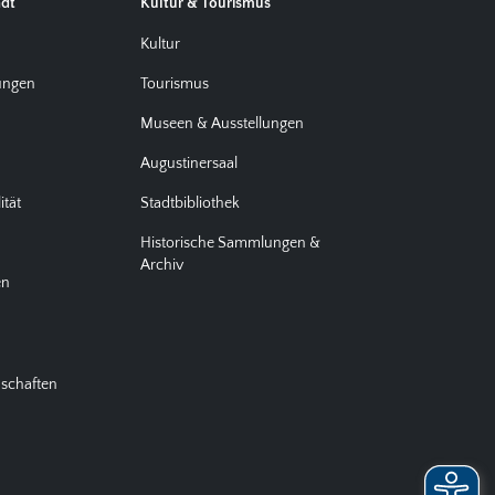
adt
Kultur & Tourismus
d
Kultur
tungen
Tourismus
Museen & Ausstellungen
Augustinersaal
ität
Stadtbibliothek
Historische Sammlungen &
Archiv
en
nschaften