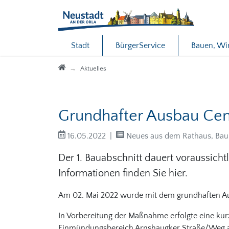
Direkt zur Hauptnavigation springen
Direkt zum Inhalt springen
Stadt
BürgerService
Bauen, Wi
Startseite
Aktuelles
Grundhafter Ausbau C
16.05.2022
Neues aus dem Rathaus, Ba
Der 1. Bauabschnitt dauert voraussichtl
Informationen finden Sie hier.
Am 02. Mai 2022 wurde mit dem grundhaften 
In Vorbereitung der Maßnahme erfolgte eine ku
Einmündungsbereich Arnshaugker Straße/Weg a