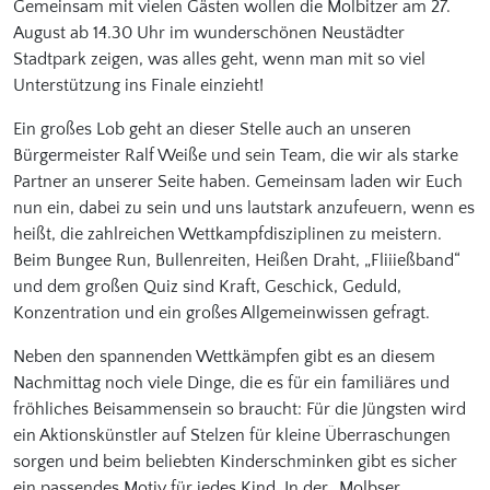
Gemeinsam mit vielen Gästen wollen die Molbitzer am 27.
August ab 14.30 Uhr im wunderschönen Neustädter
Stadtpark zeigen, was alles geht, wenn man mit so viel
Unterstützung ins Finale einzieht!
Ein großes Lob geht an dieser Stelle auch an unseren
Bürgermeister Ralf Weiße und sein Team, die wir als starke
Partner an unserer Seite haben. Gemeinsam laden wir Euch
nun ein, dabei zu sein und uns lautstark anzufeuern, wenn es
heißt, die zahlreichen Wettkampfdisziplinen zu meistern.
Beim Bungee Run, Bullenreiten, Heißen Draht, „Fliiießband“
und dem großen Quiz sind Kraft, Geschick, Geduld,
Konzentration und ein großes Allgemeinwissen gefragt.
Neben den spannenden Wettkämpfen gibt es an diesem
Nachmittag noch viele Dinge, die es für ein familiäres und
fröhliches Beisammensein so braucht: Für die Jüngsten wird
ein Aktionskünstler auf Stelzen für kleine Überraschungen
sorgen und beim beliebten Kinderschminken gibt es sicher
ein passendes Motiv für jedes Kind. In der „Molbser