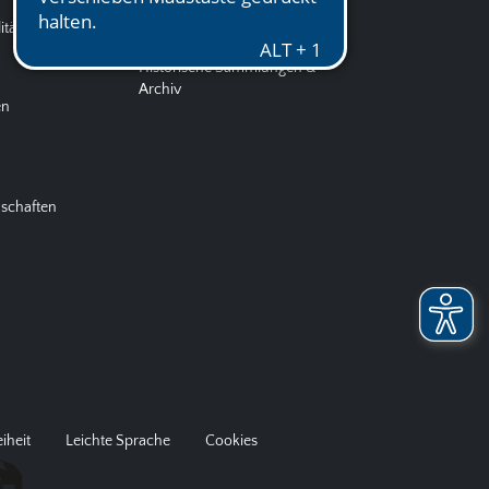
ität
Stadtbibliothek
Historische Sammlungen &
Archiv
en
nschaften
eiheit
Leichte Sprache
Cookies