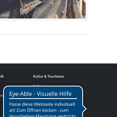
adt
Kultur & Tourismus
d
Kultur
tungen
Tourismus
Museen & Ausstellungen
Augustinersaal