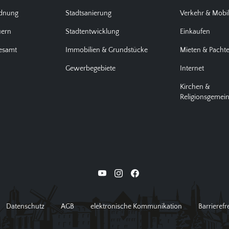
rdnung
Stadtsanierung
Verkehr & Mobil
uern
Stadtentwicklung
Einkaufen
desamt
Immobilien & Grundstücke
Mieten & Pacht
Gewerbegebiete
Internet
Kirchen &
Religionsgemei
Datenschutz
AGB
elektronische Kommunikation
Barrierefr