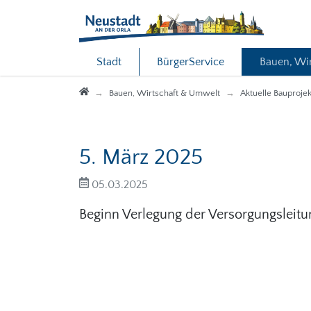
Direkt zur Hauptnavigation springen
Direkt zum Inhalt springen
Stadt
BürgerService
Bauen, Wi
Startseite
Bauen, Wirtschaft & Umwelt
Aktuelle Bauproje
5. März 2025
05.03.2025
Beginn Verlegung der Versorgungsleitu