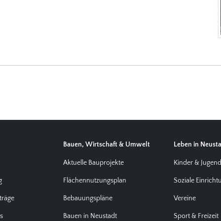
Bauen, Wirtschaft & Umwelt
Leben in Neust
Aktuelle Bauprojekte
Kinder & Jugen
g
Flächennutzungsplan
Soziale Einrich
träge
Bebauungspläne
Vereine
us
Bauen in Neustadt
Sport & Freizeit