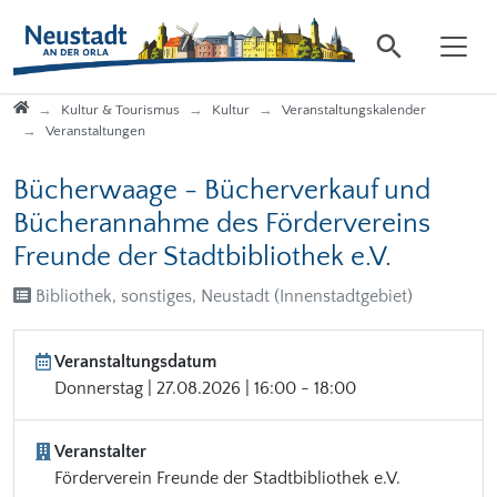
Direkt zur Hauptnavigation springen
Direkt zum Inhalt springen
Startseite
Kultur & Tourismus
Kultur
Veranstaltungskalender
Veranstaltungen
Bücherwaage - Bücherverkauf und
Bücherannahme des Fördervereins
Freunde der Stadtbibliothek e.V.
Bibliothek, sonstiges, Neustadt (Innenstadtgebiet)
Veranstaltungsdatum
Donnerstag | 27.08.2026 | 16:00 - 18:00
Veranstalter
Förderverein Freunde der Stadtbibliothek e.V.