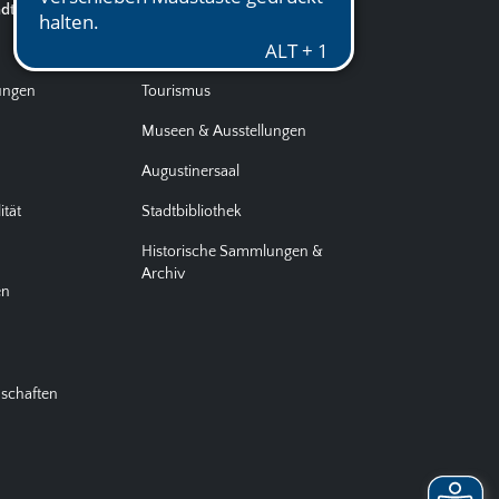
adt
Kultur & Tourismus
d
Kultur
tungen
Tourismus
Museen & Ausstellungen
Augustinersaal
ität
Stadtbibliothek
Historische Sammlungen &
Archiv
en
nschaften