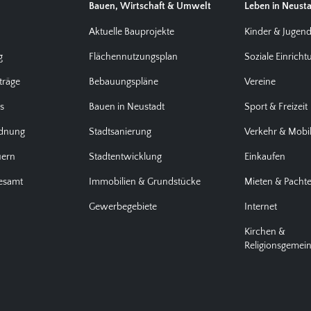
Bauen, Wirtschaft & Umwelt
Leben in Neust
Aktuelle Bauprojekte
Kinder & Jugen
g
Flächennutzungsplan
Soziale Einrich
träge
Bebauungspläne
Vereine
us
Bauen in Neustadt
Sport & Freizeit
rdnung
Stadtsanierung
Verkehr & Mobil
uern
Stadtentwicklung
Einkaufen
desamt
Immobilien & Grundstücke
Mieten & Pacht
Gewerbegebiete
Internet
Kirchen &
Religionsgemei