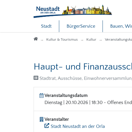
Direkt zur Hauptnavigation springen
Direkt zum Inhalt springen
Stadt
BürgerService
Bauen, Wi
Startseite
Kultur & Tourismus
Kultur
Veranstaltungsk
Haupt- und Finanzaussc
Stadtrat, Ausschüsse, Einwohnerversammlung
Veranstaltungsdatum
Dienstag | 20.10.2026 | 18:30 - Offenes En
Veranstalter
Stadt Neustadt an der Orla