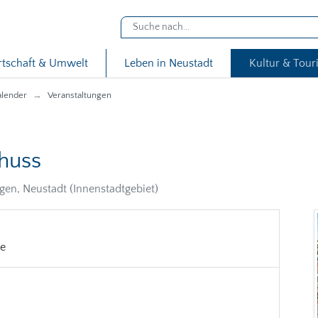
rtschaft & Umwelt
Leben in Neustadt
Kultur & Tou
alender
Veranstaltungen
huss
en, Neustadt (Innenstadtgebiet)
de