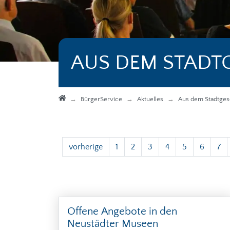
AUS DEM STADT
Startseite
BürgerService
Aktuelles
Aus dem Stadtge
vorherige
1
2
3
4
5
6
7
Offene Angebote in den
Neustädter Museen