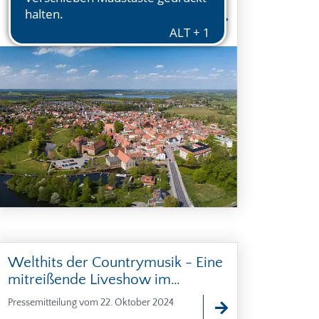
TouristInfo
Diesjähriger Gastgeber ist vom 12. bis 14.
September 2025 Neustadt-Glewe in
Mecklenburg-Vorpommern.
Welthits der Countrymusik - Eine
mitreißende Liveshow im
Neustädter AugustinerSaal
Pressemitteilung vom 22. Oktober 2024