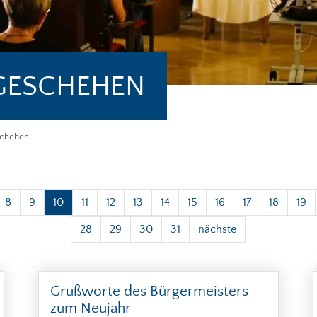
GESCHEHEN
schehen
8
9
10
11
12
13
14
15
16
17
18
19
28
29
30
31
nächste
Grußworte des Bürgermeisters
zum Neujahr