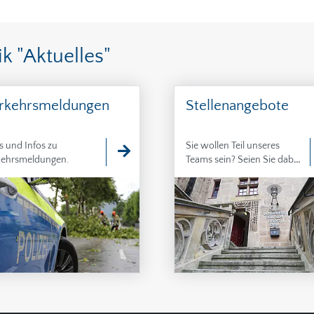
k "Aktuelles"
rkehrsmeldungen
Stellenangebote
s und Infos zu
Sie wollen Teil unseres
kehrsmeldungen.
Teams sein? Seien Sie dabei,
bringen Sie Ihre Ideen ein
und übernehmen Sie
Verantwortung. Unsere
aktuellen Stellenangebote ...