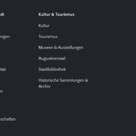
adt
Kultur & Tourismus
d
Kultur
tungen
Tourismus
Museen & Ausstellungen
Augustinersaal
ität
Stadtbibliothek
Historische Sammlungen &
Archiv
en
nschaften