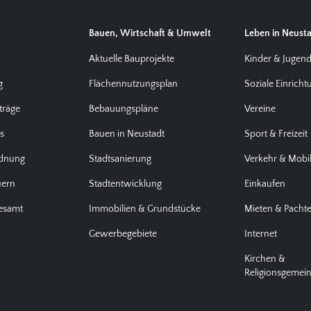
Bauen, Wirtschaft & Umwelt
Leben in Neust
Aktuelle Bauprojekte
Kinder & Jugen
g
Flächennutzungsplan
Soziale Einrich
träge
Bebauungspläne
Vereine
us
Bauen in Neustadt
Sport & Freizeit
rdnung
Stadtsanierung
Verkehr & Mobil
uern
Stadtentwicklung
Einkaufen
desamt
Immobilien & Grundstücke
Mieten & Pacht
Gewerbegebiete
Internet
Kirchen &
Religionsgemei