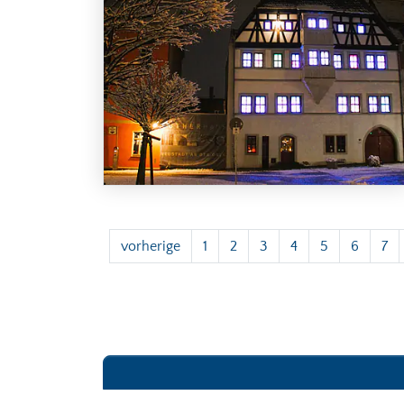
vorherige
1
2
3
4
5
6
7