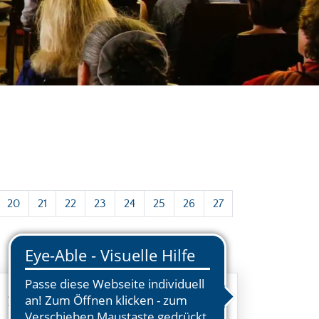
20
21
22
23
24
25
26
27
Anmeldung zum 47. Neustadt-
Treffen bis 16. Februar in der